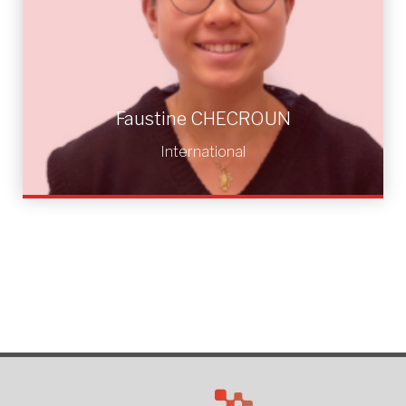
Faustine Checroun
International
Faustine CHECROUN
International