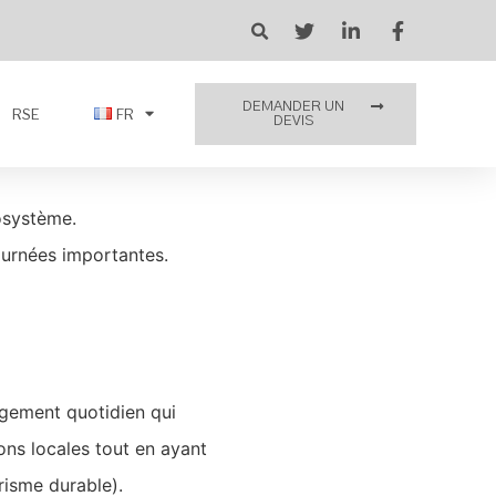
DEMANDER UN
RSE
FR
DEVIS
osystème.
ournées importantes.
agement quotidien qui
ons locales tout en ayant
risme durable).