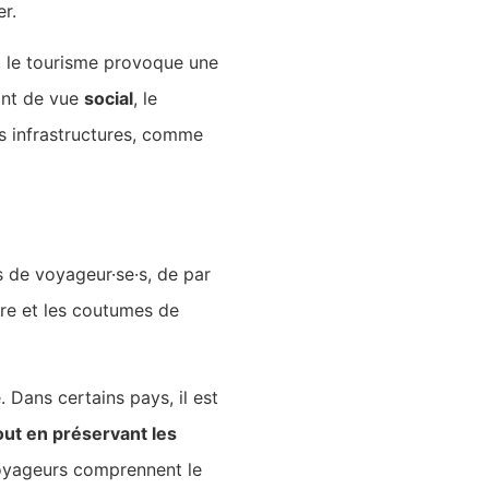
er.
, le tourisme provoque une
int de vue
social
, le
s infrastructures, comme
s de voyageur·se·s, de par
ture et les coutumes de
. Dans certains pays, il est
out en préservant les
yageurs comprennent le